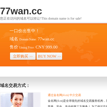
77wan.cc
您正在访问的域名可以转让!This domain name is for sale!
一口价出售中！
域名
77wan.cc
Domain Name:
售价
CNY 999.00
Listing Price:
立即购买
BUY NOW
>>
>>
域名交易方式：
通过金名网(4.cn) 中介交易
金名网(4.cn)是全球领先的域名交易服务机
简单、安全、专业的第三方服务！ 为了保证交