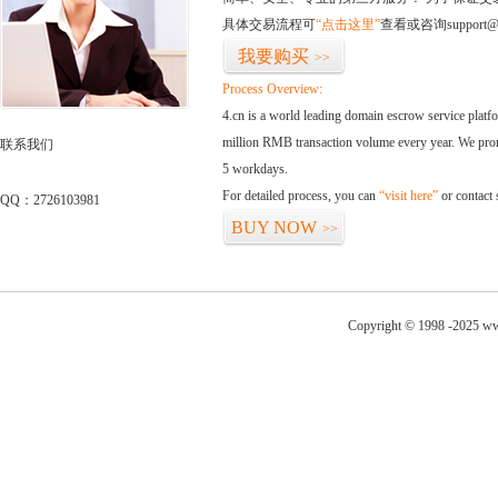
具体交易流程可
“点击这里”
查看或咨询support@
我要购买
>>
Process Overview:
4.cn is a world leading domain escrow service plat
million RMB transaction volume every year. We promi
联系我们
5 workdays.
For detailed process, you can
“visit here”
or contact
QQ：2726103981
BUY NOW
>>
Copyright © 1998 -2025 ww